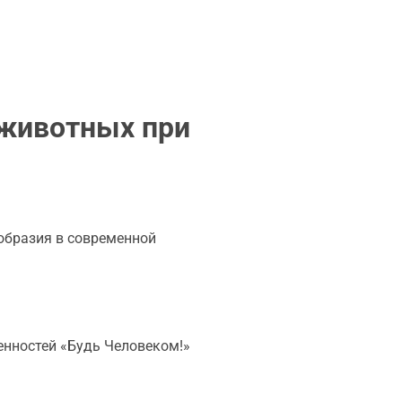
 животных при
образия в современной
нностей «Будь Человеком!»