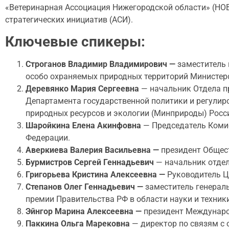
«Ветеринарная Ассоциация Нижегородской области» (НОВ
стратегических инициатив (АСИ).
Ключевые спикеры:
Строганов Владимир Владимирович —
заместитель 
особо охраняемых природных территорий Министерс
Деревянко
Мария Сергеевна
— начальник Отдела п
Департамента государственной политики и регулир
природных ресурсов и экологии (Минприроды) Росс
Шаройкина Елена Акинфовна
— Председатель Коми
Федерации.
Аверкиева Валерия Васильевна —
президент Общес
Бурмистров Сергей Геннадьевич
— начальник отдел
Григорьева Кристина Алексеевна —
Руководитель Ц
Степанов Олег Геннадьевич —
заместитель генераль
премии Правительства РФ в области науки и техник
Эйнгор Марина Алексеевна —
президент Междунаро
Паккина Ольга Марековна
— директор по связям с