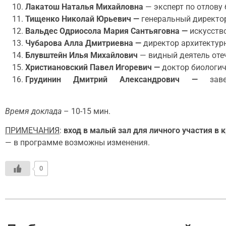
Лакатош Наталья Михайловна
— эксперт по отлову
Тищенко Николай Юрьевич —
генеральный директо
Вальдес Одриосола Мария Сантьяговна —
искусство
Чубарова Алла Дмитриевна —
директор архитектур
Блувштейн Илья Михайлович
— видный деятель оте
Христиановский Павел Игоревич —
доктор биологич
Грудинин Дмитрий Александрович —
заведу
Время доклада
– 10-15 мин.
ПРИМЕЧАНИЯ
:
вход в малый зал для личного участия в 
— в программе возможны изменения.
0