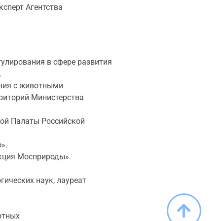
ксперт Агентства
гулирования в сфере развития
.
ения с животными
рриторий Министерства
ной Палаты Российской
».
кция Мосприроды».
гических наук, лауреат
отных