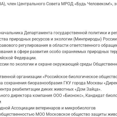
А), член Центрального Совета МРОД «Будь Человеком!», э
начальника Департамента государственной политики и ре
тва природных ресурсов и экологии (Минприроды) России
равового регулирования в области ответственного обращ
ования в сфере развития особо охраняемых природных те
ийской Федерации.
ссии по экологии и охране окружающей среды Обществен
твенной организации «Российское биологическое общество
а сохранения биоразнообразия ГКУ города Москвы «Дире
ентра реабилитации диких животных «Дом Зайца».
ного директора компания ООО «Бионокс», Кандидат биоло
и
дной Ассоциации ветеринаров и микробиологов
 общественностью МОО Московское общество защиты жив