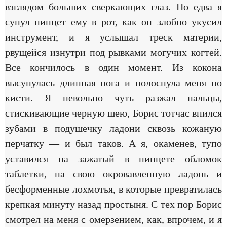
взглядом больших сверкающих глаз. Но едва я
сунул пинцет ему в рот, как он злобно укусил
инструмент, и я услышал треск материи,
рвущейся изнутри под рывками могучих когтей.
Все кончилось в один момент. Из кокона
высунулась длинная нога и полоснула меня по
кисти. Я невольно чуть разжал пальцы,
стискивающие черную шею, Борис тотчас впился
зубами в подушечку ладони сквозь кожаную
перчатку — и был таков. А я, окаменев, тупо
уставился на зажатый в пинцете обломок
таблетки, на свою окровавленную ладонь и
бесформенные лохмотья, в которые превратилась
крепкая минуту назад простыня. С тех пор Борис
смотрел на меня с омерзением, как, впрочем, и я