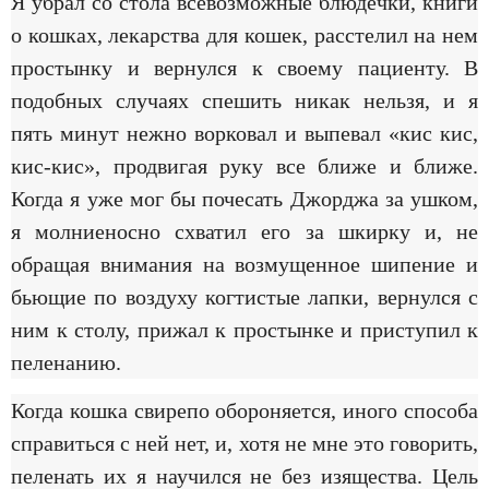
Я убрал со стола всевозможные блюдечки, книги
о кошках, лекарства для кошек, расстелил на нем
простынку и вернулся к своему пациенту. В
подобных случаях спешить никак нельзя, и я
пять минут нежно ворковал и выпевал «кис кис,
кис-кис», продвигая руку все ближе и ближе.
Когда я уже мог бы почесать Джорджа за ушком,
я молниеносно схватил его за шкирку и, не
обращая внимания на возмущенное шипение и
бьющие по воздуху когтистые лапки, вернулся с
ним к столу, прижал к простынке и приступил к
пеленанию.
Когда кошка свирепо обороняется, иного способа
справиться с ней нет, и, хотя не мне это говорить,
пеленать их я научился не без изящества. Цель