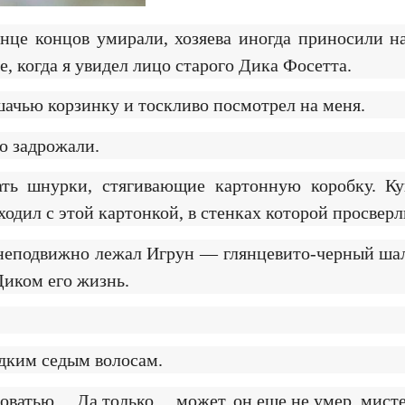
онце концов умирали, хозяева иногда приносили н
е, когда я увидел лицо старого Дика Фосетта.
шачью корзинку и тоскливо посмотрел на меня.
о задрожали.
ывать шнурки, стягивающие картонную коробку. 
ходил с этой картонкой, в стенках которой просвер
де неподвижно лежал Игрун — глянцевито-черный ша
Диком его жизнь.
дким седым волосам.
кроватью… Да только… может, он еще не умер, мист