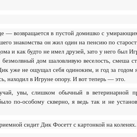
лице — возвращается в пустой домишко с умирающи
ашего знакомства он жил один на пенсию по старост
ма и как будто не имел друзей, зато у него был Иг
в безмолвный дом шаловливую веселость, смеша ст
 Дик уже не ощущал себя одиноким, и год за годом 
, находил в Игруне опору. И вот теперь — это.
лучай, увы, слишком обычный в ветеринарной п
было по-особому скверно, я ведь так и не устано
приемной сидит Дик Фосетт с картонкой на коленях.