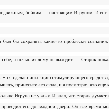
 подвижным, бойким — настоящим Игруном. И вот л
 был бы сохранять какие-то проблески сознания.
л себе, а ночью из дому не выходит. — Старик пожа
я. Но я сделаю инъекцию стимулирующего средства,
дышать, принесите его сюда, и я посмотрю, что еще 
больше Игруна не увижу. И знал, что старик думает 
 проводил его до входной двери. Он все время мо