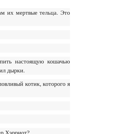
ам их мертвые тельца. Это
Купить настоящую кошачью
лил дырки.
ловливый котик, которого я
ер Хэрриот?