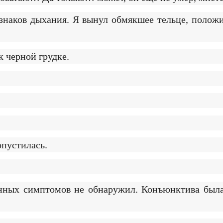
знаков дыхания. Я вынул обмякшее тельце, положи
к черной грудке.
опустилась.
нных симптомов не обнаружил. Конъюнктива была 