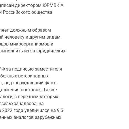
одписан директором ЮРМВК А.
м Российского общества
воляет должным образом
ий человеку и другим видам
зцов микроорганизмов и
 выполнить из-за юридических
 РФ за подписью заместителя
рубежных ветеринарных
нт, подтверждающий факт,
должения поставок. Также
алоги, с перечнем которых
сельхознадзора, на
2022 года увеличился на 9,5
венных аналогов зарубежных