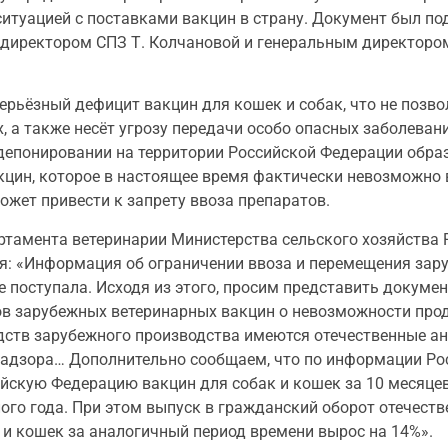
итуацией с поставками вакцин в страну. Документ был п
 директором СПЗ Т. Колчановой и генеральным директоро
я серьёзный дефицит вакцин для кошек и собак, что не поз
а также несёт угрозу передачи особо опасных заболеван
 депонировании на территории Российской Федерации обра
кцин, которое в настоящее время фактически невозможно
ожет привести к запрету ввоза препаратов.
артамента ветеринарии Министерства сельского хозяйства
ся: «Информация об ограничении ввоза и перемещения за
 поступала. Исходя из этого, просим представить докуме
в зарубежных ветеринарных вакцин о невозможности про
дств зарубежного производства имеются отечественные ан
адзора… Дополнительно сообщаем, что по информации Рос
скую Федерацию вакцин для собак и кошек за 10 месяцев 
го года. При этом выпуск в гражданский оборот отечест
и кошек за аналогичный период времени вырос на 14%».