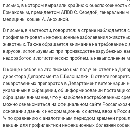
письмо, в котором выразили крайнюю обеспокоенность с
Ермаковым, президентом АПВВ С. Середой, генеральным
медицины кошек А. Анохиной.
В письме, в частности, говорится: в стране наблюдаетс
профилактировать инфекционные заболевания животных, 
животных. Также обращается внимание на требование о
вирусов, используемых при производстве зарубежных ва
недоработок и логистических проблем, а невыполнение м
В конце ноября на это письмо был получен ответ из Деп
директора Департамента Е.Белошапки. В ответе говорит
лекарственных препаратов в Департамент ветеринарии не
указанный в обращении, об информировании поставщико
обращаем внимание, что у наиболее востребованных сре
можно ознакомиться на официальном сайте Россельхозн
основании данных информационных систем, ввоз в Россий
% по сравнению с аналогичным периодом времени прошло
вакцин для профилактики инфекционных болезней собак 