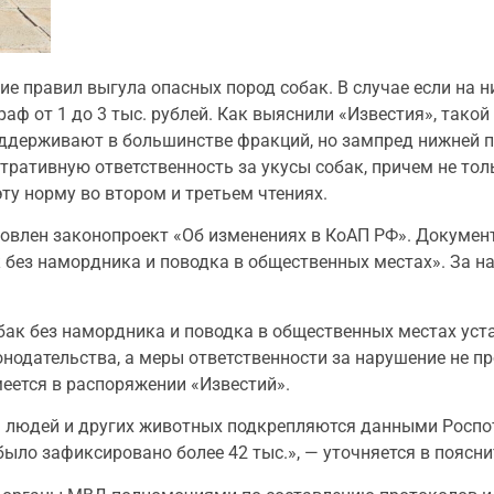
е правил выгула опасных пород собак. В случае если на ни
ф от 1 до 3 тыс. рублей. Как выяснили «Известия», тако
оддерживают в большинстве фракций, но зампред нижней 
тративную ответственность за укусы собак, причем не тол
ту норму во втором и третьем чтениях.
товлен законопроект «Об изменениях в КоАП РФ». Докумен
 без намордника и поводка в общественных местах». За н
обак без намордника и поводка в общественных местах уст
онодательства, а меры ответственности за нарушение не п
еется в распоряжении «Известий».
людей и других животных подкрепляются данными Роспотр
 было зафиксировано более 42 тыс.», — уточняется в поясн