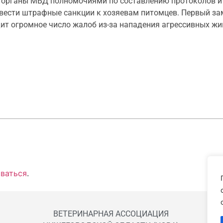
ь органы МВД полномочиями по составлению протоколов 
ввести штрафные санкции к хозяевам питомцев. Первый з
дит огромное число жалоб из-за нападения агрессивных жи
ваться
.
ВЕТЕРИНАРНАЯ АССОЦИАЦИЯ