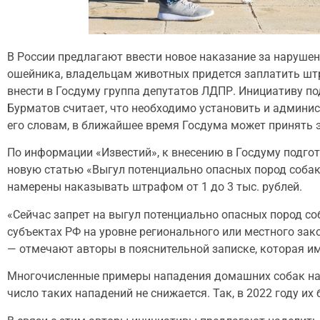
В России предлагают ввести новое наказание за нарушени
ошейника, владельцам животных придется заплатить штра
внести в Госдуму группа депутатов ЛДПР. Инициативу п
Бурматов считает, что необходимо установить и админис
его словам, в ближайшее время Госдума может принять э
По информации «Известий», к внесению в Госдуму подго
новую статью «Выгул потенциально опасных пород собак
намерены наказывать штрафом от 1 до 3 тыс. рублей.
«Сейчас запрет на выгул потенциально опасных пород с
субъектах РФ на уровне регионального или местного зак
— отмечают авторы в пояснительной записке, которая им
Многочисленные примеры нападения домашних собак на 
число таких нападений не снижается. Так, в 2022 году их