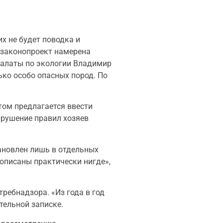
х не будет поводка и
й законопроект намерена
палаты по экологии Владимир
ько особо опасных пород. По
том предлагается ввести
арушение правил хозяев
ановлен лишь в отдельных
рописаны практически нигде»,
ебнадзора. «Из года в год
ительной записке.