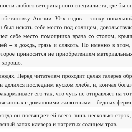
ности любого ветеринарного специалиста, где бы он
 обстановку Англии 30-х годов – эпоху повально
ыл искать себе место под солнцем, довольствуяс
шел себе место помощника врача со столом, крыш
ей – в дождь, грязь и слякоть. Но именно в этом,
торое приносится не приобретением материальных 
е хорошо.
 людях. Перед читателем проходит целая галерея об
н делился последним куском хлеба, и, кончая богат
кармливает его так, что чуть не отправляет на тот
связанных с домашними животными – бедных фермер
когда он посвящает ей всего лишь несколько строк
яный запах клевера и нагретых солнцем трав.