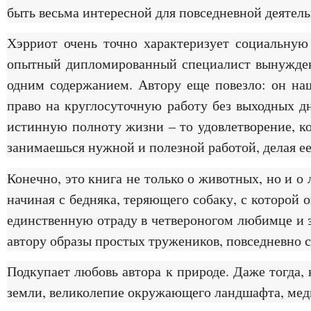
быть весьма интересной для повседневной деятель
Хэрриот очень точно характеризует социальную
опытный дипломированный специалист вынужден б
одним содержанием. Автору еще повезло: он на
право на круглосуточную работу без выходных дн
истинную полноту жизни – то удовлетворение, ко
занимаешься нужной и полезной работой, делая е
Конечно, это книга не только о животных, но и о
начиная с бедняка, теряющего собаку, с которой о
единственную отраду в четвероногом любимце и за
автору образы простых тружеников, повседневно 
Подкупает любовь автора к природе. Даже тогда, 
земли, великолепие окружающего ландшафта, медв