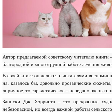
Автор предлагаемой советскому читателю книги 
благородной и многотрудной работе лечения живо
В своей книге он делится с читателями воспомин
на, казалось бы, довольно прозаические сюжеты
лиричное, то саркастическое – передано очень то
Записки Дж. Хэрриота – это прекрасные худож
небезопасной, но всегда важной работы сельског