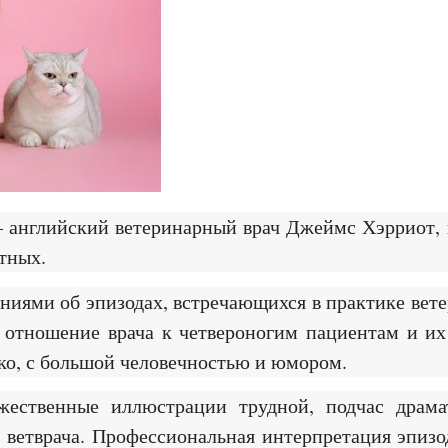
– английский ветеринарный врач Джеймс Хэрриот,
тных.
аниями об эпизодах, встречающихся в практике вет
, отношение врача к четвероногим пациентам и их
нко, с большой человечностью и юмором.
ественные иллюстрации трудной, подчас драмат
о ветврача. Профессиональная интерпретация эпизо