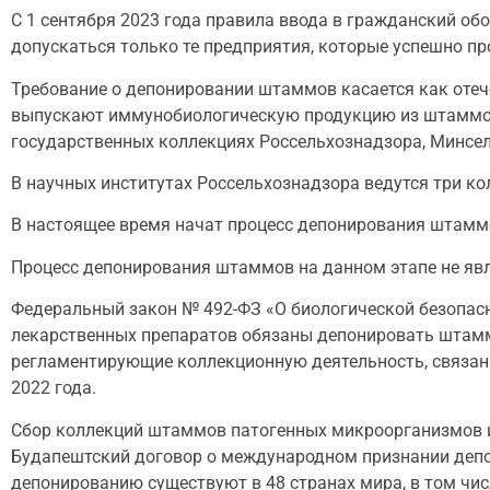
С 1 сентября 2023 года правила ввода в гражданский об
допускаться только те предприятия, которые успешно пр
Требование о депонировании штаммов касается как отеч
выпускают иммунобиологическую продукцию из штаммов 
государственных коллекциях Россельхознадзора, Минсел
В научных институтах Россельхознадзора ведутся три к
В настоящее время начат процесс депонирования штамм
Процесс депонирования штаммов на данном этапе не явл
Федеральный закон № 492-ФЗ «О биологической безопасн
лекарственных препаратов обязаны депонировать штаммы
регламентирующие коллекционную деятельность, связанн
2022 года.
Сбор коллекций штаммов патогенных микроорганизмов и
Будапештский договор о международном признании деп
депонированию существуют в 48 странах мира, в том числ