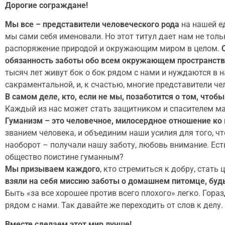
Дорогие сограждане!
Мы все – представители человеческого рода
на нашей ед
мы сами себя именовали. Но этот титул дает нам не тол
распоряжение природой и окружающим миром в целом.
обязанность заботы обо всем окружающем пространстве
тысяч лет живут бок о бок рядом с нами и нуждаются в
сакраментальной, и, к счастью, многие представители ч
В самом деле, кто, если не мы, позаботится о том, что
Каждый из нас может стать защитником и спасителем ма
Гуманизм – это человечное, милосердное отношение к
званием человека, и объединим наши усилия для того, чт
наоборот – получали нашу заботу, любовь внимание. Есть
общество поистине гуманным?
Мы призываем каждого
, кто стремиться к добру, стат
взяли на себя миссию заботы о домашнем питомце, бу
Быть «за все хорошее против всего плохого» легко. Гор
рядом с нами. Так давайте же переходить от слов к делу.
Вместе сделаем этот мир лучше!