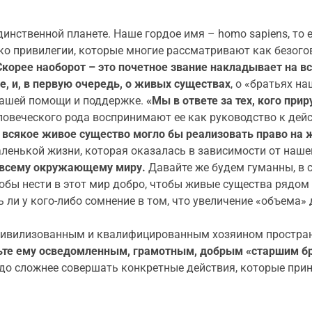
инственной планете. Наше гордое имя – homo sapiens, то 
ько привилегии, которые многие рассматривают как безого
Скорее наоборот – это почетное звание накладывает на в
, и, в первую очередь, о живых существах
, о «братьях н
 нашей помощи и поддержке.
«Мы в ответе за тех, кого при
еловеческого рода воспринимают ее как руководство к дей
бы всякое живое существо могло бы реализовать право на 
ленькой жизни, которая оказалась в зависимости от нашег
о всему окружающему миру.
Давайте же будем гуманны, в 
обы нести в этот мир добро, чтобы живые существа рядом 
 ли у кого-либо сомнение в том, что увеличение «объема» 
ь цивилизованным и квалифицированным хозяином простран
дьте ему осведомленным, грамотным, добрым «старшим б
аздо сложнее совершать конкретные действия, которые при