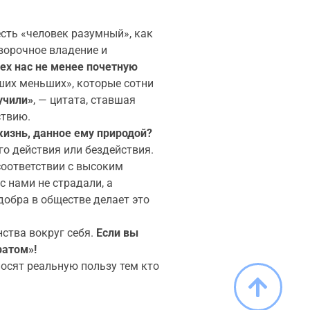
есть «человек разумный», как
ворочное владение и
сех нас не менее почетную
аших меньших», которые сотни
ручили»
, — цитата, ставшая
ствию.
жизнь, данное ему природой?
о действия или бездействия.
соответствии с высоким
с нами не страдали, а
добра в обществе делает это
ства вокруг себя.
Если вы
ратом»!
носят реальную пользу тем кто