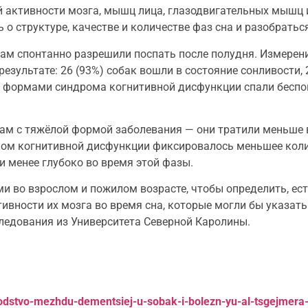
ой активности мозга, мышц лица, глазодвигательных мышц
 о структуре, качестве и количестве фаз сна и разобратьс
м спонтанно разрешили поспать после полудня. Измерени
езультате: 26 (93%) собак вошли в состояние сонливости, 
и формами синдрома когнитивной дисфункции спали беспок
ам с тяжёлой формой заболевания — они тратили меньше в
ромом когнитивной дисфункции фиксировалось меньшее кол
ли менее глубоко во время этой фазы.
во взрослом и пожилом возрасте, чтобы определить, ест
тивности их мозга во время сна, которые могли бы указат
следования из Университета Северной Каролины.
shodstvo-mezhdu-dementsiej-u-sobak-i-bolezn-yu-al-tsgejmera-