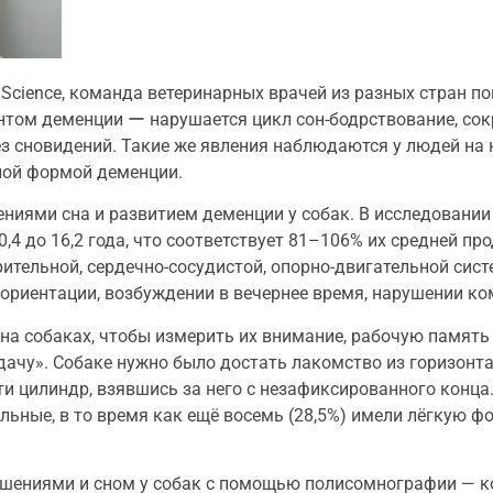
ry Science, команда ветеринарных врачей из разных стран по
том деменции ー нарушается цикл сон-бодрствование, сок
без сновидений. Такие же явления наблюдаются у людей на
ной формой деменции.
ниями сна и развитием деменции у собак. В исследовании 
0,4 до 16,2 года, что соответствует 81–106% их средней п
ительной, сердечно-сосудистой, опорно-двигательной сист
ориентации, возбуждении в вечернее время, нарушении ко
на собаках, чтобы измерить их внимание, рабочую память
ачу». Собаке нужно было достать лакомство из горизонт
и цилиндр, взявшись за него с незафиксированного конца
ьные, в то время как ещё восемь (28,5%) имели лёгкую фо
ушениями и сном у собак с помощью полисомнографии — к