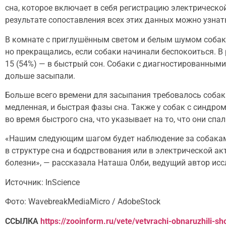
сна, которое включает в себя регистрацию электрическ
результате сопоставления всех этих данных можно узнать
В комнате с приглушённым светом и белым шумом собака
но прекращались, если собаки начинали беспокоиться. В р
15 (54%) — в быстрый сон. Собаки с диагностированным
дольше засыпали.
Больше всего времени для засыпания требовалось собак
медленная, и быстрая фазы сна. Также у собак с синд
во время быстрого сна, что указывает на то, что они спа
«Нашим следующим шагом будет наблюдение за собаками 
в структуре сна и бодрствования или в электрической ак
болезни», — рассказала Наташа Олби, ведущий автор ис
Источник: InScience
Фото: WavebreakMediaMicro / AdobeStock
ССЫЛКА
https://zooinform.ru/vete/vetvrachi-obnaruzhili-