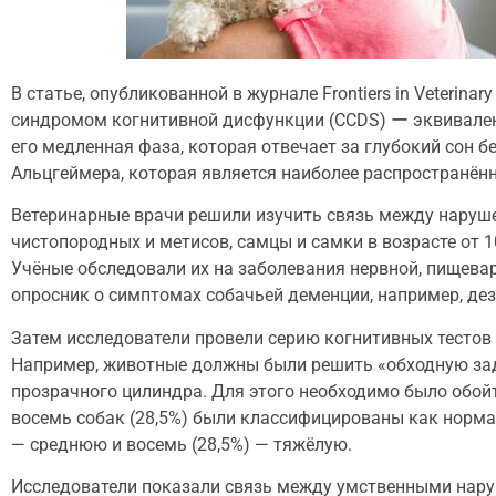
В статье, опубликованной в журнале Frontiers in Veterina
синдромом когнитивной дисфункции (CCDS) ー эквивален
его медленная фаза, которая отвечает за глубокий сон 
Альцгеймера, которая является наиболее распространён
Ветеринарные врачи решили изучить связь между наруше
чистопородных и метисов, самцы и самки в возрасте от 1
Учёные обследовали их на заболевания нервной, пищевар
опросник о симптомах собачьей деменции, например, дез
Затем исследователи провели серию когнитивных тестов 
Например, животные должны были решить «обходную зад
прозрачного цилиндра. Для этого необходимо было обойт
восемь собак (28,5%) были классифицированы как нормал
— среднюю и восемь (28,5%) — тяжёлую.
Исследователи показали связь между умственными нар