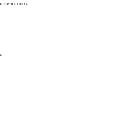
х животных»:
»: