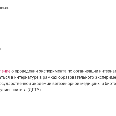
ных»:
я
ление
о проведении эксперимента по организации интерна
ться в интернатуре в рамках образовательного эксперимен
государственной академии ветеринарной медицины и биот
университета (ДГТУ).