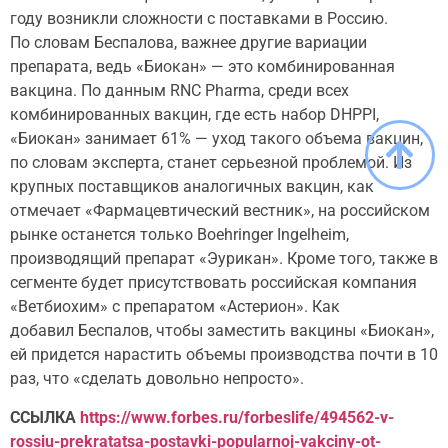
году возникли сложности с поставками в Россию.
По словам Беспалова, важнее другие вариации
препарата, ведь «Биокан» — это комбинированная
вакцина. По данным RNC Pharma, среди всех
комбинированных вакцин, где есть набор DHPPI,
«Биокан» занимает 61% — уход такого объема вакцин,
по словам эксперта, станет серьезной проблемой. Из
крупных поставщиков аналогичных вакцин, как
отмечает «Фармацевтический вестник», на российском
рынке останется только Boehringer Ingelheim,
производящий препарат «Эурикан». Кроме того, также в
сегменте будет присутствовать российская компания
«Ветбиохим» с препаратом «Астерион». Как
добавил Беспалов, чтобы заместить вакцины «Биокан»,
ей придется нарастить объемы производства почти в 10
раз, что «сделать довольно непросто».
ССЫЛКА
https://www.forbes.ru/forbeslife/494562-v-
rossiu-prekratatsa-postavki-popularnoj-vakciny-ot-