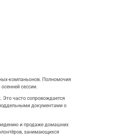
тных-компаньонов.
Полномочия
осенней сессии.
. Это часто сопровождается
 поддельными документами о
азведению и продаже домашних
волонтёров, занимающихся