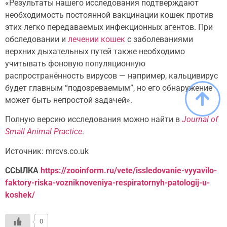
«Результаты нашего исследования подтверждают
необходимость постоянной вакцинации кошек против
этих легко передаваемых инфекционных агентов. При
обследовании и
лечении кошек
с заболеваниями
верхних дыхательных путей также необходимо
учитывать фоновую популяционную
распространённость вирусов — например, кальцивирус
будет главным “подозреваемым”, но его обнаружение
может быть непростой задачей».
Полную версию исследования можно найти в
Journal of
Small Animal Practice
.
Источник: mrcvs.co.uk
ССЫЛКА
https://zooinform.ru/vete/issledovanie-vyyavilo-
faktory-riska-vozniknoveniya-respiratornyh-patologij-u-
koshek/
0