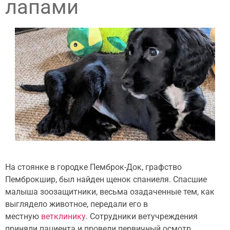
лапами
На стоянке в городке Пемброк-Док, графство
Пемброкшир, был найден щенок спаниеля. Спасшие
малыша зоозащитники, весьма озадаченные тем,
как
выглядело животное, передали его в
местную
ветклинику
. Сотрудники ветучреждения
приняли пациента и провели первичный осмотр,