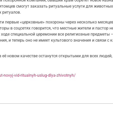
нам похоронной компании, бывший храм обретёт новое назн
томцев смогут заказать ритуальные услуги для животных 
 ритуалов.
сти первые «церковные» похороны через несколько месяцев
торы в соцсетях говорится, что местные жители и пастор 
 ходе специальной церемонии все религиозные предметы —
ния, и теперь оно не имеет культового значения и связи с
в её новом качестве останутся открытыми для всех людей, 
t-novyj-vid-ritualnyh-uslug-dlya-zhivotnyh/