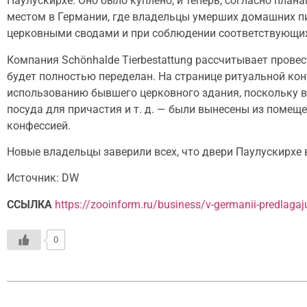
Паулускирхе. Оно было куплено, и теперь, согласно пла
местом в Германии, где владельцы умерших домашних пи
церковными сводами и при соблюдении соответствующих
Компания Schönhalde Tierbestattung рассчитывает прове
будет полностью переделан. На странице ритуальной кон
использованию бывшего церковного здания, поскольку в
посуда для причастия и т. д. — были вынесены из помеще
конфессией.
Новые владельцы заверили всех, что двери Паулускирхе 
Источник: DW
ССЫЛКА
https://zooinform.ru/business/v-germanii-predlagaju
0