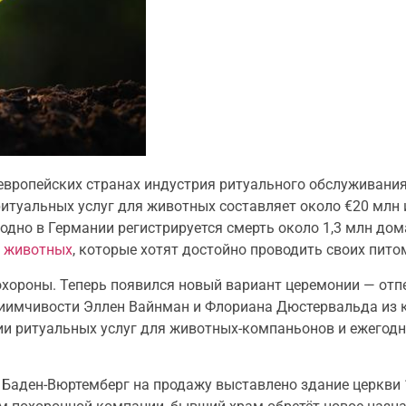
европейских странах индустрия ритуального обслуживани
ритуальных услуг для животных составляет около €20 млн и
дно в Германии регистрируется смерть около 1,3 млн дом
 животных
, которые хотят достойно проводить своих пито
хороны. Теперь появился новый вариант церемонии — отпе
иимчивости Эллен Вайнман и Флориана Дюстервальда из 
нии ритуальных услуг для животных-компаньонов и ежегодн
е Баден-Вюртемберг на продажу выставлено здание церкви 