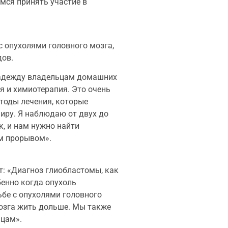
мся принять участие в
с опухолями головного мозга,
дов.
т надежду владельцам домашних
я и химиотерапия. Это очень
тоды лечения, которые
иру. Я наблюдаю от двух до
к, и нам нужно найти
им прорывом».
: «Диагноз глиобластомы, как
бенно когда опухоль
бе с опухолями головного
мозга жить дольше. Мы также
ьцам».