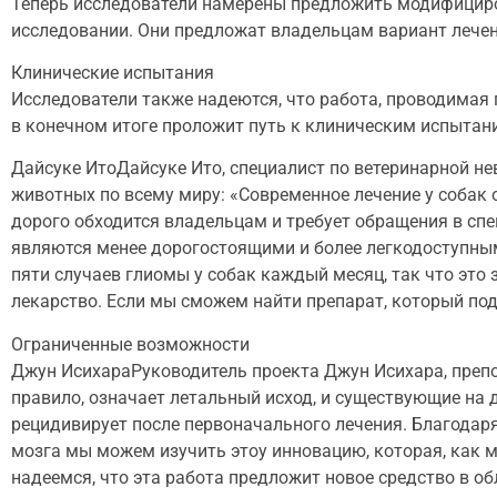
Теперь исследователи намерены предложить модифициро
исследовании. Они предложат владельцам вариант лечен
Клинические испытания
Исследователи также надеются, что работа, проводимая 
в конечном итоге проложит путь к клиническим испытани
Дайсуке ИтоДайсуке Ито, специалист по ветеринарной не
животных по всему миру: «Современное лечение у собак о
дорого обходится владельцам и требует обращения в сп
являются менее дорогостоящими и более легкодоступным
пяти случаев глиомы у собак каждый месяц, так что это
лекарство. Если мы сможем найти препарат, который под
Ограниченные возможности
Джун ИсихараРуководитель проекта Джун Исихара, препо
правило, означает летальный исход, и существующие на
рецидивирует после первоначального лечения. Благодар
мозга мы можем изучить этоу инновацию, которая, как 
надеемся, что эта работа предложит новое средство в о