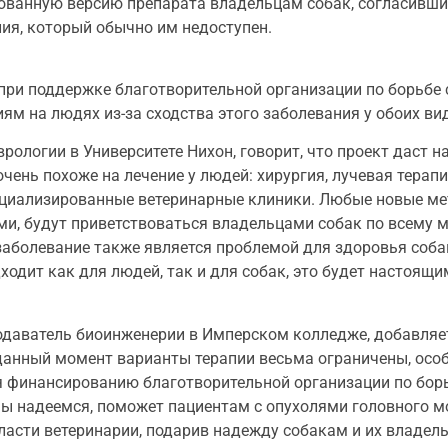
ванную версию препарата владельцам собак, согласивши
ия, который обычно им недоступен.
при поддержке благотворительной организации по борьбе 
ям на людях из-за сходства этого заболевания у обоих ви
врологии в Университете Нихон, говорит, что проект дас
чень похоже на лечение у людей: хирургия, лучевая терапи
ециализированные ветеринарные клиники. Любые новые ме
и, будут приветствоваться владельцами собак по всему м
 заболевание также является проблемой для здоровья соба
ходит как для людей, так и для собак, это будет настоящ
даватель биоинженерии в Имперском колледже, добавляет
 данный момент варианты терапии весьма ограничены, осо
я финансированию благотворительной организации по борь
мы надеемся, поможет пациентам с опухолями головного 
бласти ветеринарии, подарив надежду собакам и их владел