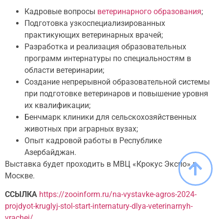
Кадровые вопросы
ветеринарного образования
;
Подготовка узкоспециализированных
практикующих ветеринарных врачей;
Разработка и реализация образовательных
программ интернатуры по специальностям в
области ветеринарии;
Создание непрерывной образовательной системы
при подготовке ветеринаров и повышение уровня
их квалификации;
Бенчмарк клиники для сельскохозяйственных
животных при аграрных вузах;
Опыт кадровой работы в Республике
Азербайджан.
Выставка будет проходить в МВЦ «Крокус Экспо» в
Москве.
ССЫЛКА
https://zooinform.ru/na-vystavke-agros-2024-
projdyot-kruglyj-stol-start-internatury-dlya-veterinarnyh-
vrachej/