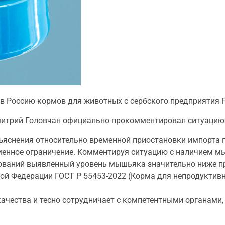
 в Россию кормов для животных с сербского предприятия F
митрий Головчан официально прокомментировал ситуацию
яснения относительно временной приостановки импорта п
еменное ограничение. Комментируя ситуацию с наличием м
дований выявленный уровень мышьяка значительно ниже п
й Федерации ГОСТ Р 55453-2022 (Корма для непродуктив
ачества и тесно сотрудничает с компетентными органами,