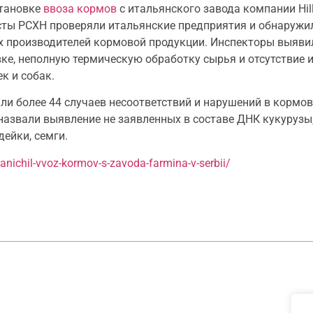
становке
ввоза кормов
с итальянского завода компании Hill
исты РСХН проверяли итальянские предприятия и обнаружи
их производителей кормовой продукции. Инспекторы выяви
ке, неполную термическую обработку сырья и отсутствие
к и собак.
или более 44 случаев несоответствий и нарушений в корм
азвали выявление не заявленных в составе ДНК кукурузы,
дейки, семги.
nichil-vvoz-kormov-s-zavoda-farmina-v-serbii/