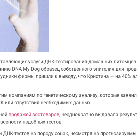
тавляющих услуги ДНК-тестирования домашних питомцев. 
анию DNA My Dog образец собственного эпителия для пров
рудники фирмы пришли к выводу, что Кристина — на 40% а
им компаниям по генетическому анализу, которые заявил
НК или отсутствия необходимых данных.
чной
продажей зоотоваров
, неоднократно выдавала резуль
верности подобных тестов.
НК-тестов на породу собак, несмотря на прогнозируемый