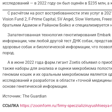
исследований — в 2022 году он был оценён в $235 млн, а 
С расчётом на рост востребованности этих услуг в 2021 
Vision Fund 2, F-Prime Capital, SV Angel, Slow Ventures, Fr
братьями Адамом и Райаном Бойко и специализируется н
Запатентованная технология генотипирования Embark а
информации, чем любой другой тест ДНК собак, представ
здоровье собак и биологической информации, что позво
пород.
А в июне 2022 года фарм.гигант Zoetis объявил о прио
также наборы для анализа и оценки микробиома полости 
геномам кошек и их оральным микробиомам является одн
исследований и разработок в области «точной медицины
основе генетической информации.
Источник: The Guardian
ССЫЛКА
https://zooinform.ru/firmy-speczializiruyushhiesya-