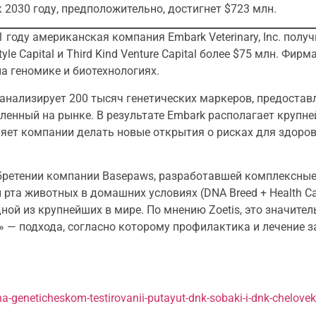
к 2030 году, предположительно, достигнет $723 млн.
году американская компания Embark Veterinary, Inc. получ
eestyle Capital и Third Kind Venture Capital более $75 млн. Фи
а геномике и биотехнологиях.
нализирует 200 тысяч генетических маркеров, предоставл
ленный на рынке. В результате Embark располагает крупне
ляет компании делать новые открытия о рисках для здоро
бретении компании Basepaws, разработавшей комплексные
рта животных в домашних условиях (DNA Breed + Health Ca
ой из крупнейших в мире. По мнению Zoetis, это значител
» — подхода, согласно которому профилактика и лечение 
na-geneticheskom-testirovanii-putayut-dnk-sobaki-i-dnk-chelove