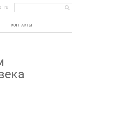
l.ru
КОНТАКТЫ
м
века