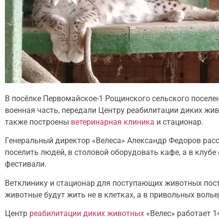
В посёлке Первомайское-1 Рощинского сельского поселе
военная часть, передали Центру реабилитации диких живо
также построены
ветеринарная клиника
и стационар.
Генеральный директор «Велеса» Александр Федоров расс
поселить людей, в столовой оборудовать кафе, а в клубе
фестивали.
Ветклинику и стационар для поступающих животных пост
животные будут жить не в клетках, а в привольных волье
Центр
реабилитации диких животных
«Велес» работает 1