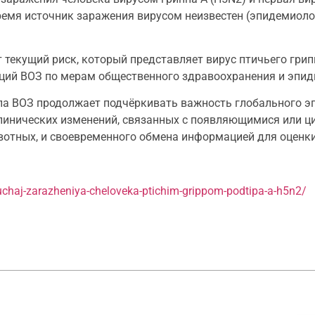
время источник заражения вирусом неизвестен (эпидемиол
екущий риск, который представляет вирус птичьего грипп
ций ВОЗ по мерам общественного здравоохранения и эпид
па ВОЗ продолжает подчёркивать важность глобального э
клинических изменений, связанных с появляющимися или
вотных, и своевременного обмена информацией для оценки
sluchaj-zarazheniya-cheloveka-ptichim-grippom-podtipa-a-h5n2/