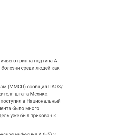
ичьего гриппа подтипа A
 болезни среди людей как
лам (ММСП) сообщил ПАОЗ/
жителя штата Мехико.
 поступил в Национальный
циента было много
дель уже был прикован к
усная инфекция A (H5) у