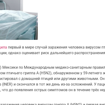
дила
первый в мире случай заражения человека вирусом пт
ации, однако оценивает риск дальнейшего распространения
P) Мексики по Международным медико-санитарным прави
м птичьего гриппа A (H5N2), обнаруженном у 59-летнего 
тактировал с домашней птицей или другими животными. Он
s (INER) и скончался в тот же день из-за осложнений. У па
 что до появления острых симптомов он в течение трёх не
аражения человека вирусом гриппа A (H5N2) и первая вир