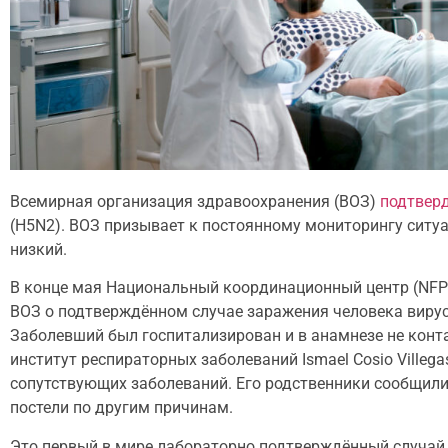
Всемирная организация здравоохранения (ВОЗ)
подтвер
(H5N2). ВОЗ призывает к постоянному мониторингу ситу
низкий.
В конце мая Национальный координационный центр (NF
ВОЗ о подтверждённом случае заражения человека вирусо
Заболевший был госпитализирован и в анамнезе не кон
институт респираторных заболеваний Ismael Cosio Villega
сопутствующих заболеваний. Его родственники сообщили,
постели по другим причинам.
Это первый в мире лабораторно подтверждённый случай з