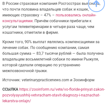
В России страховая компания Росгосстрах выяснила,
что почти половина владельцев собак и кошек,
имеющих страховку – 47% –
пользовались онлайн-
консультациями
. Причём собачники прибегали к
услугам телеветеринарии в четыре раза чаще, чем
кошатники, отметили в фирме.
Кроме того, 90% выплат являлись компенсациями за
лечение собак. По сообщению компании, самая
большая сумма — 83,7 тысячи рублей — была получена
владельцем восьмилетней собаки по имени Рыжуля,
которой сделали операцию по устранению
межпозвоночной грыжи.
Источник: veterinarypracticenews.com и Зооинформ
ССЫЛКА
https://zooinform.ru/vete/vo-floride-prinyat-zakon-
pozvolyayushhij-vetvracham-stavit-diagnozy-i-naznachat-
lekarstva-onlajn/