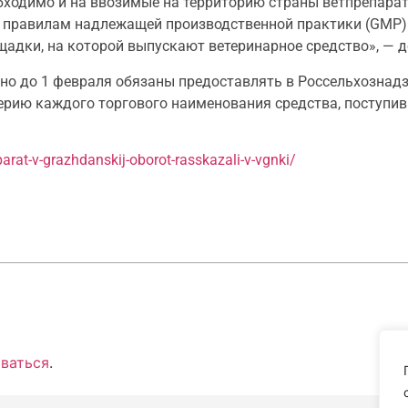
бходимо и на ввозимые на территорию страны ветпрепара
и правилам надлежащей производственной практики (GMP)
адки, на которой выпускают ветеринарное средство», — 
но до 1 февраля обязаны предоставлять в Россельхознадз
ерию каждого торгового наименования средства, поступивш
arat-v-grazhdanskij-oborot-rasskazali-v-vgnki/
ваться
.