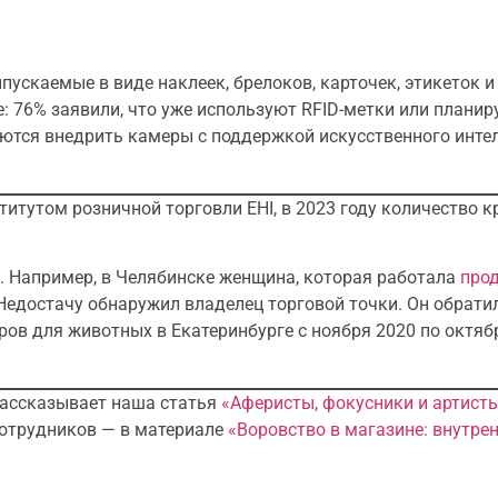
скаемые в виде наклеек, брелоков, карточек, этикеток и т
 76% заявили, что уже используют RFID-метки или планир
аются внедрить камеры с поддержкой искусственного интел
титутом розничной торговли EHI, в 2023 году количество 
. Например, в Челябинске женщина, которая работала
про
 Недостачу обнаружил владелец торговой точки. Он обрати
ов для животных в Екатеринбурге с ноября 2020 по октябр
 рассказывает наша статья
«Аферисты, фокусники и артист
 сотрудников — в материале
«Воровство в магазине: внутре