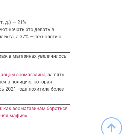
. д.) — 21%.
уют начать это делать в
лекта, а 37% — технологию
краж в магазинах увеличилось
давцом зоомагазина
, за пять
лся в полицию, которая
ь 2021 года похитила более
ы: как зоомагазинам бороться
нняя мафия»
.