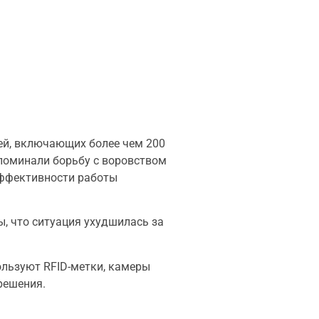
тей, включающих более чем 200
упоминали борьбу с воровством
эффективности работы
ы, что ситуация ухудшилась за
ользуют RFID-метки, камеры
решения.