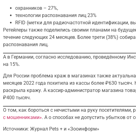
охранников – 27%,
технологии распознавания лиц 23%
RFID (метки для радиочастотной идентификации, выпу
Ретейлеры также поделились своими планами на будущее:
течение следующих 24 месяцев. Более трети (38%) собир
распознавания лиц.
А в Германии, согласно исследованию, проведённому Инс
на 15%.
Для России проблема краж в магазинах также актуальна
месяцев 2022 года похитила из кассы более ₽630 тысяч.
раскрыла кражу. А кассир-администратор магазина товар
₽400 тысяч.
О том, как бороться с нечистыми на руку посетителями,
с мошенниками»
. А о способах не допустить убытков от
Источники: Журнал Pets + и «Зооинформ»