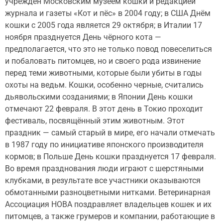
учреждён Московским музеем кошки и редакцией
журнала и газеты «Кот и пёс» в 2004 году; в США Днём
кошки с 2005 года является 29 октября; в Италии 17
ноября празднуется День чёрного кота —
предполагается, что это не только повод повеселиться
и побаловать питомцев, но и своего рода извинение
перед теми животными, которые были убиты в годы
охоты на ведьм. Кошки, особенно черные, считались
дьявольскими созданиями; в Японии День кошки
отмечают 22 февраля. В этот день в Токио проходит
фестиваль, посвящённый этим животным. Этот
праздник — самый старый в мире, его начали отмечать
в 1987 году по инициативе японского производителя
кормов; в Польше День кошки празднуется 17 февраля.
Во время празднования люди играют с шерстяными
клубками, в результате все участники оказываются
обмотанными разноцветными нитками. Ветеринарная
Ассоциация НОВА поздравляет владельцев кошек и их
питомцев, а также грумеров и компании, работающие в