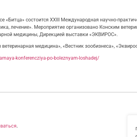
се «Битца» состоится XXIII Международная научно-практич
ика, лечение». Мероприятие организовано Конским ветер
арной медицины, Дирекцией выставки «ЭКВИРОС».
етеринарная медицина», «Вестник зообизнеса», «Эквирос»
inarnaya-konferencziya-po-boleznyam-loshadej/
ваться
.