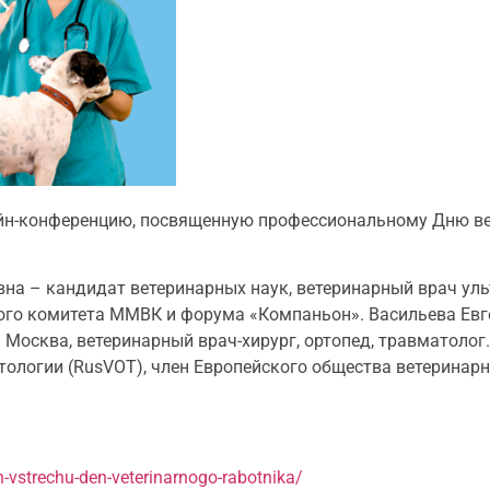
айн-конференцию, посвященную профессиональному Дню ве
на – кандидат ветеринарных наук, ветеринарный врач уль
ного комитета ММВК и форума «Компаньон». Васильева Ев
Москва, ветеринарный врач-хирург, ортопед, травматолог
тологии (RusVOT), член Европейского общества ветеринар
-vstrechu-den-veterinarnogo-rabotnika/