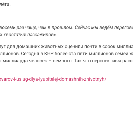
лёта.
 восемь раз чаще, чем в прошлом. Сейчас мы ведём перего
х хвостатых пассажиров».
луг для домашних животных оценили почти в сорок миллиа
лионов. Сегодня в КНР более ста пяти миллионов семей ж
а миллиарда человек – немного. Так что перспективы рас
tovarov-i-uslug-dlya-lyubitelej-domashnih-zhivotnyh/