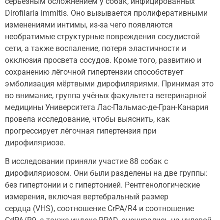
серьёзным осложнением у собак, инфицированных
Dirofilaria immitis. Оно вызывается пролиферативными
изменениями интимы, из-за чего появляются
необратимые структурные повреждения сосудистой
сети, а также воспаление, потеря эластичности и
окклюзия просвета сосудов. Кроме того, развитию и
сохранению лёгочной гипертензии способствует
эмболизация мёртвыми дирофиляриями. Принимая это
во внимание, группа учёных факультета ветеринарной
медицины Университета Лас-Пальмас-де-Гран-Канария
провела исследование, чтобы выяснить, как
прогрессирует лёгочная гипертензия при
дирофиляриозе.
В исследовании приняли участие 88 собак с
дирофиляриозом. Они были разделены на две группы:
без гипертонии и с гипертонией. Рентгенологические
измерения, включая вертебральный размер
сердца (VHS), соотношение CrPA/R4 и соотношение