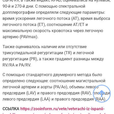
CdPA/R9, а также индекс RPAD, оценивались на нулевой,
90-й и 270-й дни. С помощью спектральной
допплерографии определяли следующие параметры:
время ускорения легочного потока (AT), время выброса
легочного потока (ET), соотношение AT/ET и
максимальную скорость кровотока через легочную
артерию (PAVmax).
Также оценивалось наличие или отсутствие
трикуспидальной регургитации (TR) и легочной
регургитации (PR), а также градиент разницы между
RV/RA и PA/RV.
С помощью стандартного двумерного метода было
определено следующее: соотношение магистральной
легочной артерии и аорты (PA/Ao), объемы левого
предсердия (LAV) и правого предсердия (RAV), площади
левого предсердия (LAA) и правого предсердия (RAA).
ССЫЛКА
https://zooinform.ru/vete/vetvrachi-iz-ispanii-