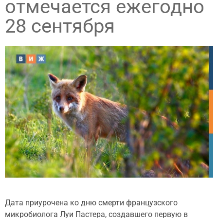
отмечается ежегодно
28 сентября
Дата приурочена ко дню смерти французского
микробиолога Луи Пастера, создавшего первую в