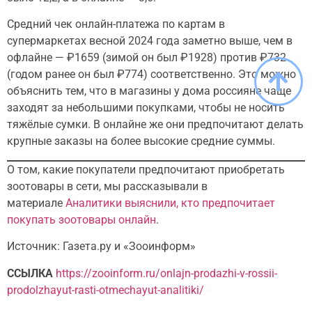
Средний чек онлайн-платежа по картам в
супермаркетах весной 2024 года заметно выше, чем в
офлайне — ₽1659 (зимой он был ₽1928) против ₽732
(годом ранее он был ₽774) соответственно. Это можно
объяснить тем, что в магазины у дома россияне чаще
заходят за небольшими покупками, чтобы не носить
тяжёлые сумки. В онлайне же они предпочитают делать
крупные заказы на более высокие средние суммы.
О том, какие покупатели предпочитают приобретать
зоотовары в сети, мы рассказывали в
материале
Аналитики выяснили, кто предпочитает
покупать зоотовары онлайн
.
Источник: Газета.ру и «Зооинформ»
ССЫЛКА
https://zooinform.ru/onlajn-prodazhi-v-rossii-
prodolzhayut-rasti-otmechayut-analitiki/