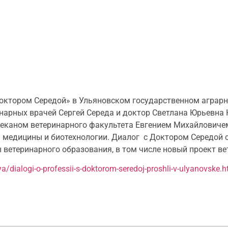
 доктором Середой» в Ульяновском государственном аграрн
арных врачей Сергей Середа и доктор Светлана Юрьевна 
деканом ветеринарного факультета Евгением Михайлович
 медицины и биотехнологии. Диалог с Доктором Середой 
 ветеринарного образования, в том числе новый проект ве
ya/dialogi-o-professii-s-doktorom-seredoj-proshli-v-ulyanovske.h