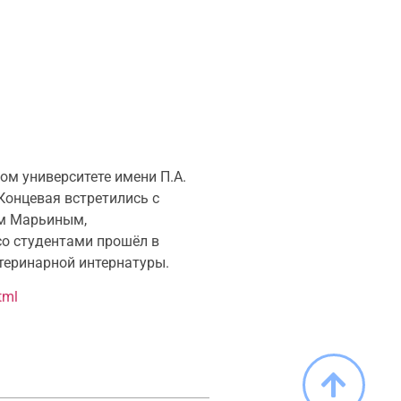
ом университете имени П.А.
Концевая встретились с
ем Марьиным,
со студентами прошёл в
теринарной интернатуры.
tml