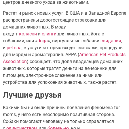
центров дневного ухода за животными.
Растет и рынок новых услуг. В США и в Западной Европе
распространены дорогостоящие страховки для
домашних животных. В моду
входят
коляски
и
слинги
для животных, йога с
собаками, или «
doga
», виртуальные собачьи
свидания
,
и
pet spa
, в услуги которых входят массажи, процедуры
для морды и ароматерапия. APPA (
American Pet Products
Association
) сообщает, что доля владельцев домашних
животных, которые тратят деньги на вечеринки для
питомцев, электронное слежение за ними или
устройства для успокоения животных, также растет.
Лучшие друзья
Какими бы ни были причины появления феномена fur
moms, у него есть неоспоримо позитивная сторона.
Cобаки помогают человеку не только справляться
с
одиночеством
или
болезнью
, но и