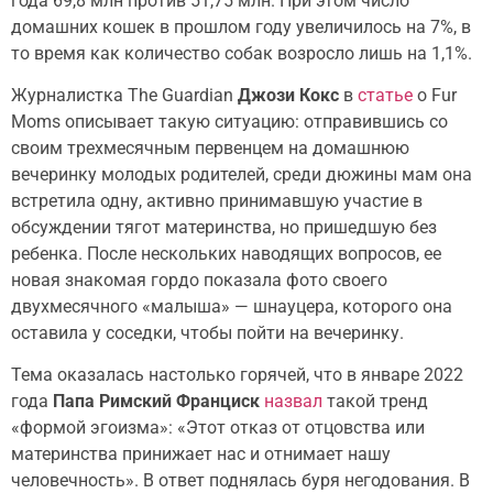
года 69,8 млн против 51,75 млн. При этом число
домашних кошек в прошлом году увеличилось на 7%, в
то время как количество собак возросло лишь на 1,1%.
Журналистка The Guardian
Джози Кокс
в
статье
о Fur
Moms описывает такую ситуацию: отправившись со
своим трехмесячным первенцем на домашнюю
вечеринку молодых родителей, среди дюжины мам она
встретила одну, активно принимавшую участие в
обсуждении тягот материнства, но пришедшую без
ребенка. После нескольких наводящих вопросов, ее
новая знакомая гордо показала фото своего
двухмесячного «малыша» — шнауцера, которого она
оставила у соседки, чтобы пойти на вечеринку.
Тема оказалась настолько горячей, что в январе 2022
года
Папа Римский Франциск
назвал
такой тренд
«формой эгоизма»: «Этот отказ от отцовства или
материнства принижает нас и отнимает нашу
человечность». В ответ поднялась буря негодования. В