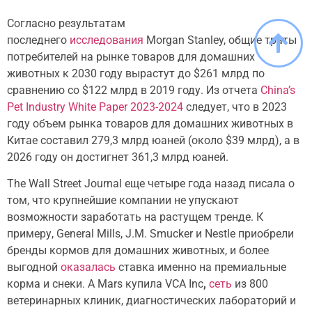
Согласно результатам
последнего
исследования
Morgan Stanley, общие траты
потребителей на рынке товаров для домашних
животных к 2030 году вырастут до $261 млрд по
сравнению со $122 млрд в 2019 году. Из отчета
China’s
Pet Industry White Paper 2023-2024
следует, что в 2023
году объем рынка товаров для домашних животных в
Китае составил 279,3 млрд юаней (около $39 млрд), а в
2026 году он достигнет 361,3 млрд юаней.
The Wall Street Journal еще четыре года назад писала о
том, что крупнейшие компании не упускают
возможности заработать на растущем тренде. К
примеру, General Mills, J.M. Smucker и Nestle приобрели
бренды кормов для домашних животных, и более
выгодной
оказалась
ставка именно на премиальные
корма и снеки. А Mars купила VCA Inс
,
сеть
из 800
ветеринарных клиник, диагностических лабораторий и