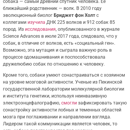
собака — самый древний спутник человека. Ее
ближайший родственник — волк. В 2010 году
эволюционный биолог
Бриджет фон Холт
c
коллегами
изучила
ДНК 225 волков и 912 собак 85
пород. Из
исследования
, опубликованного в журнале
Science Advances в июле 2017 года, следовало, что у
собак, в отличие от волков, есть «социальный ген».
Возможно, эта мутация и сыграла важную роль в
процессе одомашнивания и поспособствовала
дружелюбию собак по отношению к человеку.
Кроме того, cобаки умеют сонастраиваться с хозяином
на уровне мозговой активности. Ученые из Пекинской
государственной лаборатории молекулярной биологии
и института генетики, используя неинвазивную
электроэнцефалографию,
смогли
зафиксировать такую
сонастройку активности лобных и теменных областей
мозга при поглаживании и направлении взгляда.
Лидером такой коммуникации является человек, то