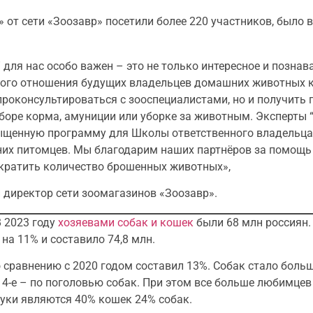
 от сети «Зоозавр» посетили более 220 участников, было
для нас особо важен – это не только интересное и познав
ного отношения будущих владельцев домашних животных к
проконсультироваться с зооспециалистами, но и получить
боре корма, амуниции или уборке за животным. Эксперты 
ыщенную программу для Школы ответственного владельца
них питомцев. Мы благодарим наших партнёров за помощь
кратить количество брошенных животных»,
директор сети зоомагазинов «Зоозавр».
В 2023 году
хозяевами собак и кошек
были 68 млн россиян.
на 11% и составило 74,8 млн.
о сравнению с 2020 годом составил 13%. Собак стало больш
и 4-е – по поголовью собак. При этом все больше любимце
уки являются 40% кошек 24% собак.