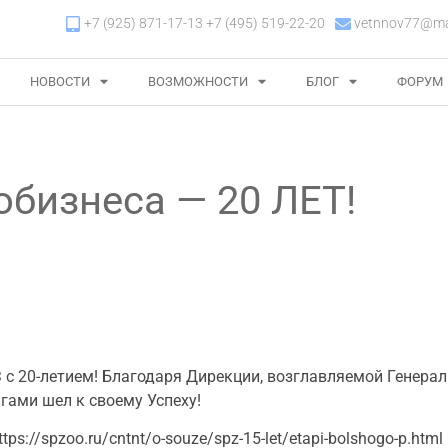
+7 (925) 871-17-13 +7 (495) 519-22-20
vetnnov77@mai
НОВОСТИ
ВОЗМОЖНОСТИ
БЛОГ
ФОРУМ
обизнеса — 20 ЛЕТ!
 с 20-летием! Благодаря Дирекции, возглавляемой Генер
ами шел к своему Успеху!
://spzoo.ru/cntnt/o-souze/spz-15-let/etapi-bolshogo-p.html