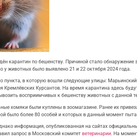
н карантин по бешенству. Причиной стало обнаружение з
о у животных было выявлено 21 и 22 октября 2024 года.
о пункта, в которую вошли следующие улицы: Марьинский 
ея Кремлёвских Курсантов. На время карантина здесь буду
ывозить восприимчивых к бешенству животных с данной т
ые хомяки были куплены в зоомагазине. Ранее их привез
рой было более 80 особей и которых в данный момент пыт
 однако информация, опубликованная на сайтах официальн
авил запрос в Московский комитет
ветеринарии
. На момен