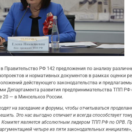
 в Правительство РФ 142 предложения по анализу различ
нопроектов и нормативных документов в рамках оценки р
 положений действующего законодательства и предлагаем
ми Департамента развития предпринимательства ТПП РФ 
е 20 — в Минсельхоз России.
ходят на заседание и форумы, чтобы отчитываться проделан
шить. Это нас выгодно отличает и всегда способствует тому
и. Комитет является абсолютным лидером ТПП РФ по ОРВ. 
 аргументацией четыре из пяти законодательных инициатив
»