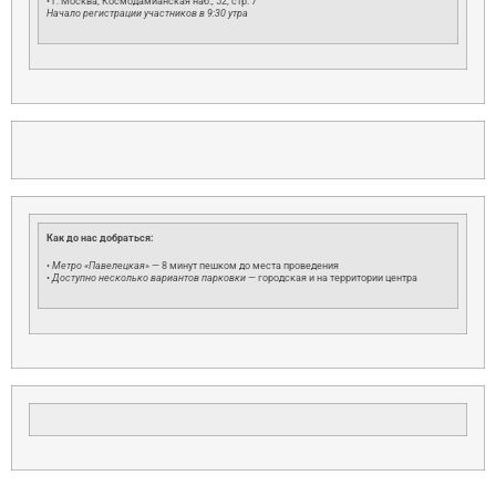
• г. Москва, Космодамианская наб., 52, стр. 7
Начало регистрации участников в 9:30 утра
Как до нас добраться:
•
Метро «Павелецкая»
— 8 минут пешком до места проведения
•
Доступно несколько вариантов парковки
— городская и на территории центра