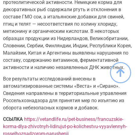
протеолитической активности. Немецкие корма для
декоративных рыб содержали ртуть и отклонения в
составе ГМО сои, а итальянские добавки для свиней,
птиц и телят — несоответствия по холину хлориду,
метионину и органическим кислотам. В некоторых
образцах продукции из Нидерландов, Великобритании,
Словении, Сербии, Финляндии, Индии, Республики Корея,
Малайзии, Китая и Аргентины выявлены нарушения по
составу, содержанию витаминов, ферментативной
активности и наличию незаявленных ДНК животных.
Все результаты исследований внесены в
автоматизированные системы «Веста» и «Сирано».
Сведения направлены в территориальные управления
Россельхознадзора для принятия мер по изъятию из
оборота небезопасных кормов и добавок.
ССЫЛКА
https://vetandlife.ru/pet-business/francuzskie-
korma-dlya-zhivotnyh-lidirujut-po-kolichestvu-vyyavlennyh-
rosselhoznadzorom-narushenij