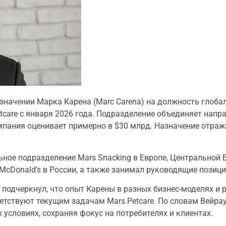
азначении Марка Карена (Marc Carena) на должность глоба
care с января 2026 года. Подразделение объединяет напр
мпания оценивает примерно в $30 млрд. Назначение отраж
ьное подразделение Mars Snacking в Европе, Центральной 
cDonald’s в России, а также занимал руководящие позиции 
 подчеркнул, что опыт Карены в разных бизнес-моделях и р
етствуют текущим задачам Mars Petcare. По словам Вейра
словиях, сохраняя фокус на потребителях и клиентах.