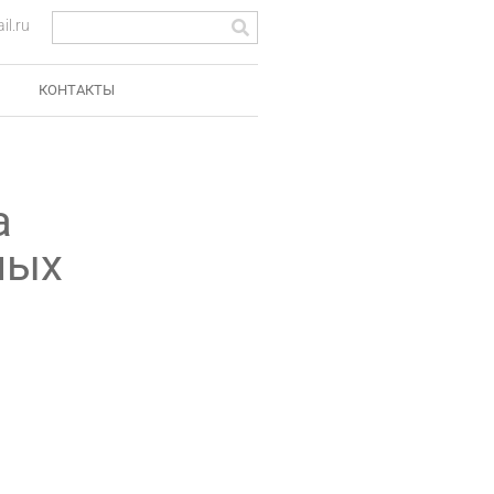
l.ru
КОНТАКТЫ
а
ных