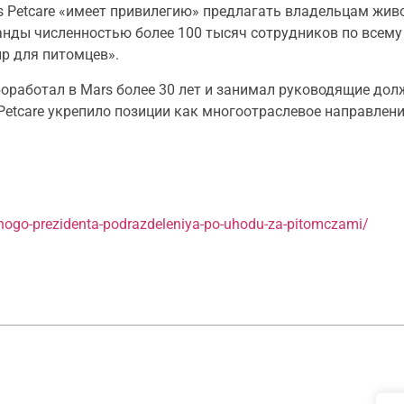
s Petcare «имеет привилегию» предлагать владельцам жив
нды численностью более 100 тысяч сотрудников по всему
р для питомцев».
проработал в Mars более 30 лет и занимал руководящие до
 Petcare укрепило позиции как многоотраслевое направлен
lnogo-prezidenta-podrazdeleniya-po-uhodu-za-pitomczami/