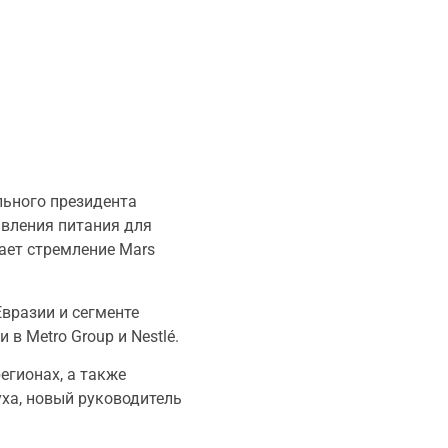
льного президента
авления питания для
ает стремление Mars
Евразии и сегменте
в Metro Group и Nestlé.
егионах, а также
уха, новый руководитель