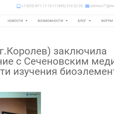
+7 (925) 871-17-13 +7 (495) 519-22-20
vetnnov77@mai
НОВОСТИ
ВОЗМОЖНОСТИ
БЛОГ
ФОРУМ
г.Королев) заключила
ние с Сеченовским мед
сти изучения биоэлемен