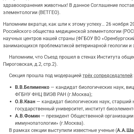
здравоохранения животных! В данное Соглашение постав
элементологии (ВЕТГЕО).
Напомним вкратце, как шли к этому успеху… 26 ноября 2
Российского общества медицинской элементологии (РОСМ
научных центров нашей страны (ФГБОУ ВО «Оренбургский 
занимающихся проблематикой ветеринарной геологии и 
Напомним, что Съезд прошел в стенах Института общест
Пироговская, д.2, стр.2).
Секция прошла под модерацией
трёх сопредседателей
:
В.В.Белименко
— кандидат биологических наук, виц
ФГБНУ ФНЦ ВИЭВ РАН (г.Москва);
О.В.Кван
— кандидат биологических наук, старший
государственный университет, институт биоэлементо
А.В.Фомин
— президент Общественной организации 
иммунопатологии» (г.Москва).
В рамках секции выступили известные ученые (
А.А.Ша