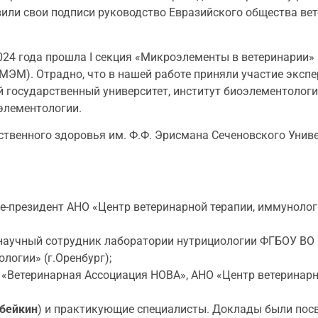
или свои подписи руководство Евразийского общества вете
024 года прошла I секция «Микроэлементы в ветеринарии» 
ЭМ). Отрадно, что в нашей работе приняли участие экспе
государственный университет, институт биоэлементологии»
элементологии.
венного здоровья им. Ф.Ф. Эрисмана Сеченовского Униве
е-президент АНО «Центр ветеринарной терапии, иммунолог
 научный сотрудник лаборатории нутрициологии ФГБОУ ВО
логии» (г.Оренбург);
«Ветеринарная Ассоциация НОВА», АНО «Центр ветеринарн
бейкин
) и практикующие специалисты. Доклады были пос