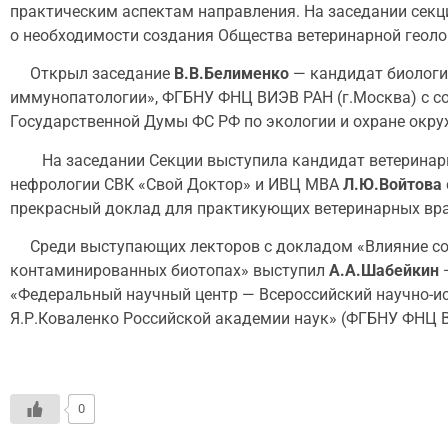
практическим аспектам направления. На заседании секци
о необходимости создания Общества ветеринарной геоло
Открыл заседание
В.В.Белименко
— кандидат биологич
иммунопатологии», ФГБНУ ФНЦ ВИЭВ РАН (г.Москва) с со
Государственной Думы ФС РФ по экологии и охране ок
На заседании Секции выступила кандидат ветеринарны
нефрологии СВК «Свой Доктор» и ИВЦ МВА
Л.Ю.Войтова
прекрасный доклад для практикующих ветеринарных вра
Среди выступающих лекторов с докладом «Влияние соста
контаминированных биотопах» выступил
А.А.Шабейкин
—
«Федеральный научный центр — Всероссийский научно-ис
Я.Р.Коваленко Российской академии наук» (ФГБНУ ФНЦ 
0