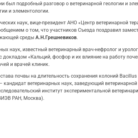
и был подробный разговор о ветеринарной геологии и эле
гии и элементологии.
еских наук, вице-президент АНО «Центр ветеринарной тер
общением о том, что участников Съезда поздравил замес
ружающей среды
А.Н.Грешневиков
.
х наук, известный ветеринарный врач-нефролог и уролог,
с докладом «Кальций, фосфор и их влияние на работу поче
чей и врачей клиник.
ва почвы на длительность сохранения колоний Bacillus a
 кандидат ветеринарных наук, заведующий ветеринарной
следовательский институт экспериментальной ветеринари
ВИЭВ РАН, Москва).