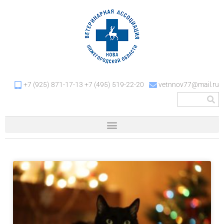
+7 (925) 871-17-13 +7 (495) 519-22-20
vetnnov77@mail.ru