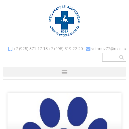
+7 (925) 871-17-13 +7 (495) 519-22-20
vetnnov77@mail.ru